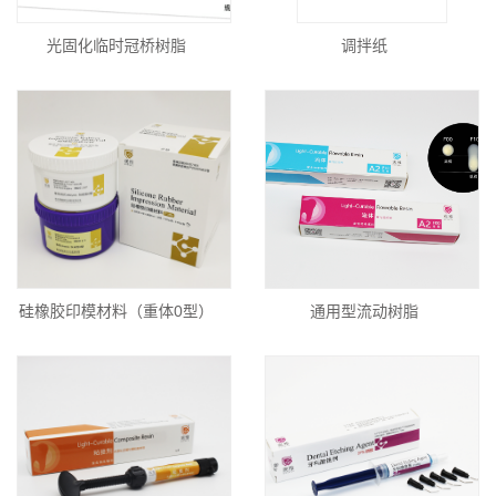
光固化临时冠桥树脂
调拌纸
硅橡胶印模材料（重体0型）
通用型流动树脂